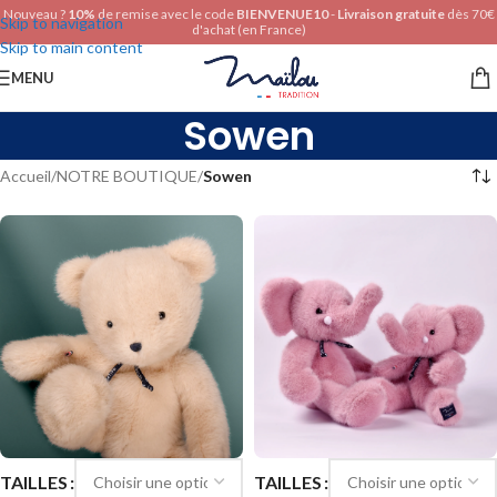
Nouveau ?
10%
de remise avec le code
BIENVENUE10
-
Livraison gratuite
dès 70€
Skip to navigation
d'achat (en France)
Skip to main content
MENU
Sowen
Accueil
/
NOTRE BOUTIQUE
/
Sowen
TAILLES
TAILLES