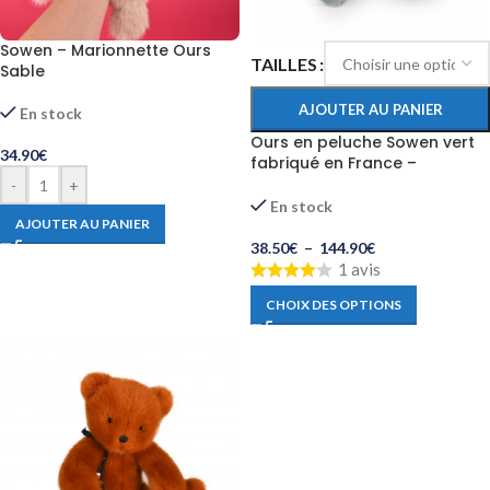
Sowen – Marionnette Ours
TAILLES
Sable
AJOUTER AU PANIER
En stock
Ours en peluche Sowen vert
34.90
€
fabriqué en France –
artisanat unique
-
+
En stock
AJOUTER AU PANIER
38.50
€
–
144.90
€
1 avis
CHOIX DES OPTIONS