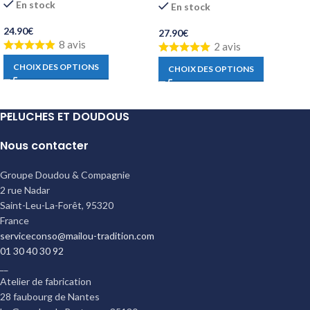
En stock
En stock
24.90
€
27.90
€
8 avis
2 avis
CHOIX DES OPTIONS
CHOIX DES OPTIONS
PELUCHES ET DOUDOUS
Nous contacter
Groupe Doudou & Compagnie
2 rue Nadar
Saint-Leu-La-Forêt
,
95320
France
serviceconso@mailou-tradition.com
01 30 40 30 92
__
Atelier de fabrication
28 faubourg de Nantes