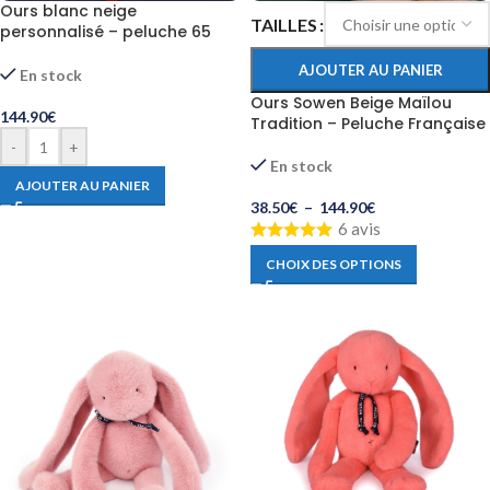
Ours blanc neige
TAILLES
personnalisé – peluche 65
cm faite main
AJOUTER AU PANIER
En stock
Ours Sowen Beige Maïlou
144.90
€
Tradition – Peluche Française
-
+
En stock
AJOUTER AU PANIER
38.50
€
–
144.90
€
6 avis
CHOIX DES OPTIONS