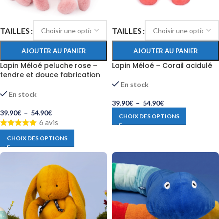
TAILLES
TAILLES
AJOUTER AU PANIER
AJOUTER AU PANIER
Lapin Méloé peluche rose –
Lapin Méloé – Corail acidulé
tendre et douce fabrication
française
En stock
En stock
39.90
€
–
54.90
€
39.90
€
–
54.90
€
CHOIX DES OPTIONS
6 avis
CHOIX DES OPTIONS