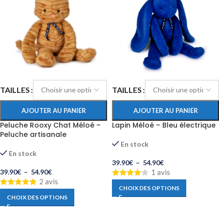
TAILLES
TAILLES
AJOUTER AU PANIER
AJOUTER AU PANIER
Peluche Rooxy Chat Méloé –
Lapin Méloé – Bleu électrique
Peluche artisanale
En stock
En stock
39.90
€
–
54.90
€
39.90
€
–
54.90
€
1 avis
2 avis
CHOIX DES OPTIONS
CHOIX DES OPTIONS