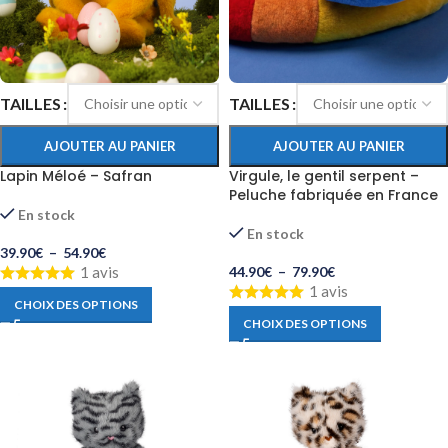
TAILLES
TAILLES
AJOUTER AU PANIER
AJOUTER AU PANIER
Lapin Méloé – Safran
Virgule, le gentil serpent –
Peluche fabriquée en France
En stock
En stock
39.90
€
–
54.90
€
1 avis
44.90
€
–
79.90
€
1 avis
CHOIX DES OPTIONS
CHOIX DES OPTIONS