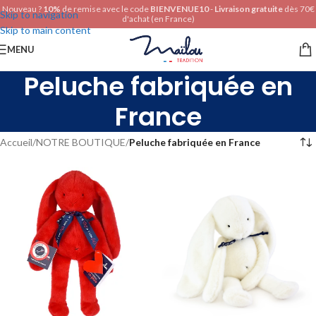
Nouveau ?
10%
de remise avec le code
BIENVENUE10
-
Livraison gratuite
dès 70€
Skip to navigation
d'achat (en France)
Skip to main content
MENU
Peluche fabriquée en
France
Accueil
/
NOTRE BOUTIQUE
/
Peluche fabriquée en France