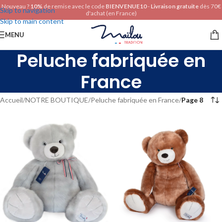
Nouveau ?
10%
de remise avec le code
BIENVENUE10
-
Livraison gratuite
dès 70€
Skip to navigation
d'achat (en France)
Skip to main content
MENU
Peluche fabriquée en
France
Accueil
/
NOTRE BOUTIQUE
/
Peluche fabriquée en France
/
Page 8