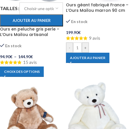
Ours géant fabriqué France –
TAILLES
L’Ours Maïlou marron 90 cm
AJOUTER AU PANIER
En stock
Ours en peluche gris perle –
199.90
€
L’Ours Maïlou artisanal
9 avis
En stock
-
+
94.90
€
–
144.90
€
AJOUTER AU PANIER
15 avis
CHOIX DES OPTIONS