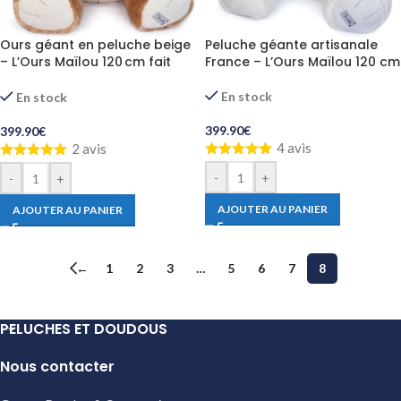
Ours géant en peluche beige
Peluche géante artisanale
– L’Ours Maïlou 120 cm fait
France – L’Ours Maïlou 120 cm
main
En stock
En stock
399.90
€
399.90
€
4 avis
2 avis
-
+
-
+
AJOUTER AU PANIER
AJOUTER AU PANIER
←
1
2
3
…
5
6
7
8
PELUCHES ET DOUDOUS
Nous contacter