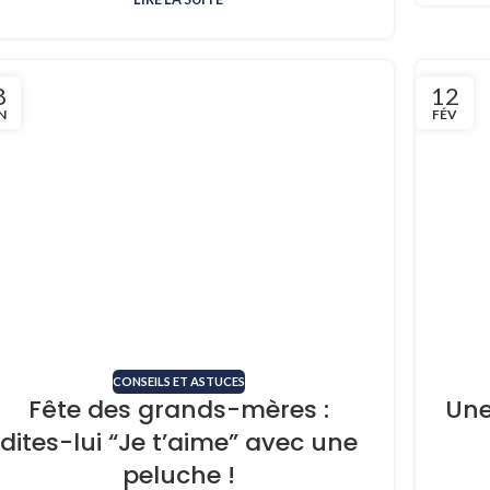
8
12
N
FÉV
CONSEILS ET ASTUCES
Fête des grands-mères :
Une
dites-lui “Je t’aime” avec une
peluche !