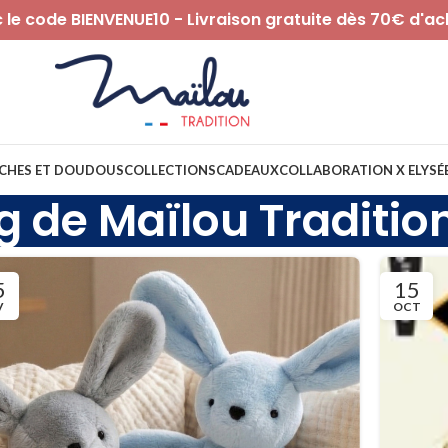
le code BIENVENUE10 - Livraison gratuite dès 70€ d'ac
CHES ET DOUDOUS
COLLECTIONS
CADEAUX
COLLABORATION X ELYSÉ
g de Maïlou Traditio
5
15
V
OCT