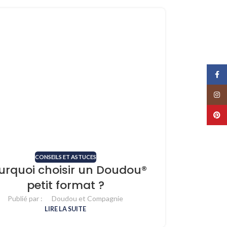
Face
Insta
Pinte
CONSEILS ET ASTUCES
urquoi choisir un Doudou®
petit format ?
Publié par :
Doudou et Compagnie
LIRE LA SUITE