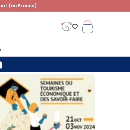
hat (en France)
E
n