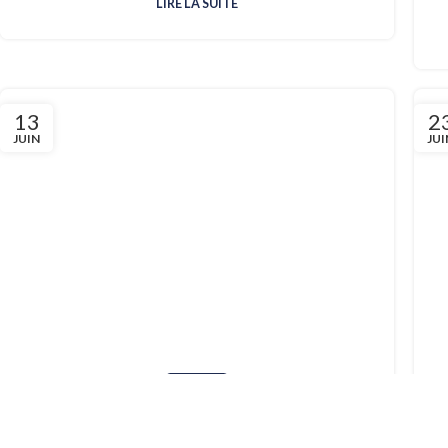
LIRE LA SUITE
13
2
JUIN
JUI
PORTRAITS
Portrait de l’équipe #1 : Annick
Publié par :
Doudou et Compagnie