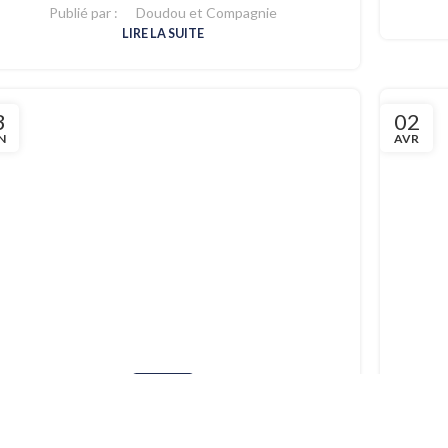
Publié par :
Doudou et Compagnie
LIRE LA SUITE
3
02
N
AVR
PORTRAITS
Portrait de l’équipe #4 : Solène
Publié par :
Doudou et Compagnie