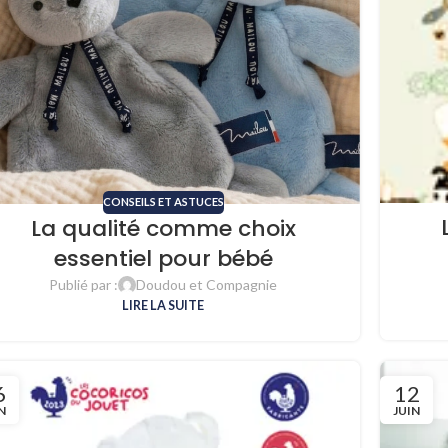
CONSEILS ET ASTUCES
La qualité comme choix
essentiel pour bébé
Publié par :
Doudou et Compagnie
LIRE LA SUITE
6
12
N
JUIN