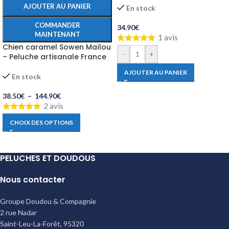
AJOUTER AU PANIER
En stock
COMMANDER
34.90
€
MAINTENANT
1 avis
Chien caramel Sowen Maïlou
-
+
– Peluche artisanale France
AJOUTER AU PANIER
En stock
38.50
€
–
144.90
€
2 avis
CHOIX DES OPTIONS
PELUCHES ET DOUDOUS
Nous contacter
Groupe Doudou & Compagnie
2 rue Nadar
Saint-Leu-La-Forêt
,
95320