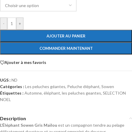
-
+
AJOUTER AU PANIER
COMMANDER MAINTENANT
Ajouter à mes favoris
UGS :
ND
Catégories :
Les peluches géantes
,
Peluche éléphant
,
Sowen
Étiquettes :
Automne
,
éléphant
,
les peluches geantes
,
SELECTION
NOEL
Description
L’Éléphant Sowen Gris Maïlou
est un compagnon tendre au pelage
délicatement duveteux et au regard empreint de douceur.