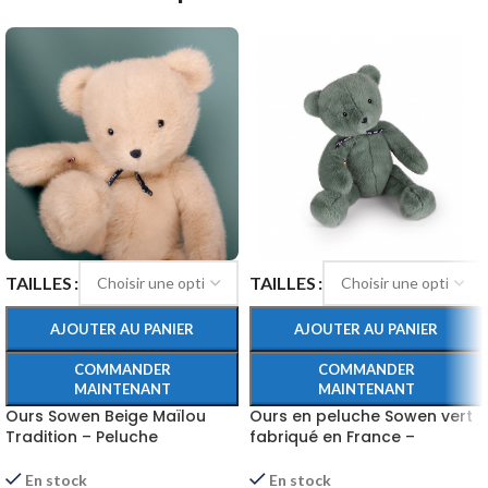
TAILLES
TAILLES
AJOUTER AU PANIER
AJOUTER AU PANIER
COMMANDER
COMMANDER
MAINTENANT
MAINTENANT
Ours en peluche Sowen vert
Ours Sowen Beige Maïlou
fabriqué en France –
Tradition – Peluche
artisanat unique
Française
En stock
En stock