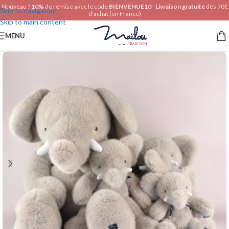
Nouveau ?
10%
de remise avec le code
BIENVENUE10
-
Livraison gratuite
dès 70€
Skip to navigation
d'achat (en France)
Skip to main content
MENU