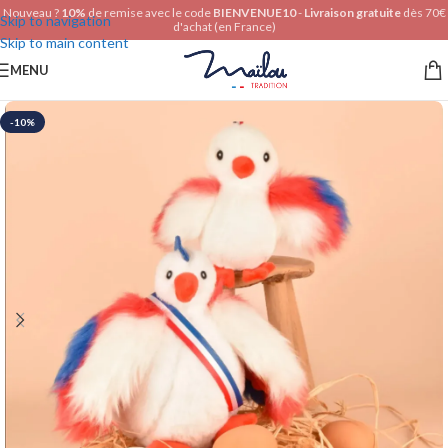
Nouveau ?
10%
de remise avec le code
BIENVENUE10
-
Livraison gratuite
dès 70€
Skip to navigation
d'achat (en France)
Skip to main content
MENU
-10%