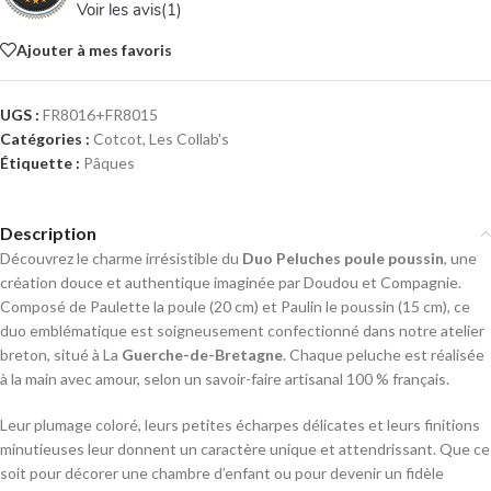
Voir les avis(
1
)
Ajouter à mes favoris
UGS :
FR8016+FR8015
Catégories :
Cotcot
,
Les Collab's
Étiquette :
Pâques
Description
Découvrez le charme irrésistible du
Duo Peluches poule poussin
, une
création douce et authentique imaginée par Doudou et Compagnie.
Composé de Paulette la poule (20 cm) et Paulin le poussin (15 cm), ce
duo emblématique est soigneusement confectionné dans notre atelier
breton, situé à La
Guerche-de-Bretagne
. Chaque peluche est réalisée
à la main avec amour, selon un savoir-faire artisanal 100 % français.
Leur plumage coloré, leurs petites écharpes délicates et leurs finitions
minutieuses leur donnent un caractère unique et attendrissant. Que ce
soit pour décorer une chambre d’enfant ou pour devenir un fidèle