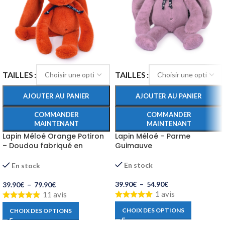
TAILLES
TAILLES
AJOUTER AU PANIER
AJOUTER AU PANIER
COMMANDER
COMMANDER
MAINTENANT
MAINTENANT
Lapin Méloé Orange Potiron
Lapin Méloé – Parme
– Doudou fabriqué en
Guimauve
Bretagne
En stock
En stock
39.90
€
–
54.90
€
39.90
€
–
79.90
€
1 avis
11 avis
CHOIX DES OPTIONS
CHOIX DES OPTIONS