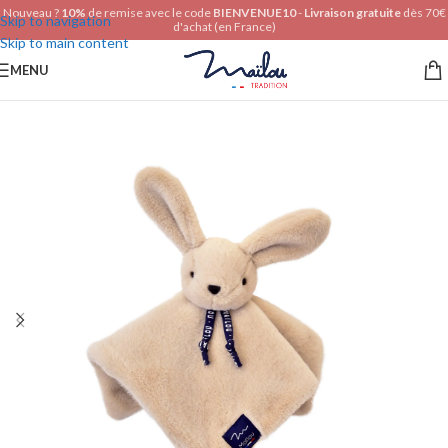
Nouveau ?
10%
de remise avec le code
BIENVENUE10
-
Livraison gratuite
dès 70€
Skip to navigation
d'achat (en France)
Skip to main content
MENU