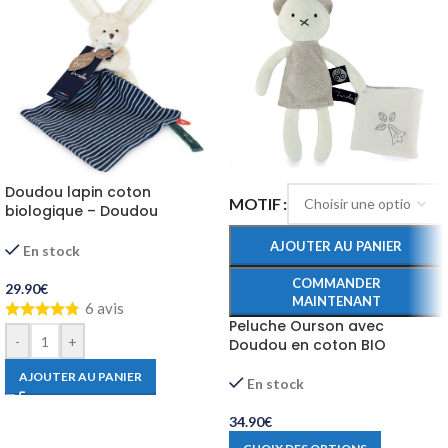
Doudou lapin coton
MOTIF
biologique – Doudou
mouchoir fait main
AJOUTER AU PANIER
En stock
COMMANDER
29.90
€
MAINTENANT
6 avis
Peluche Ourson avec
-
+
Doudou en coton BIO
AJOUTER AU PANIER
En stock
34.90
€