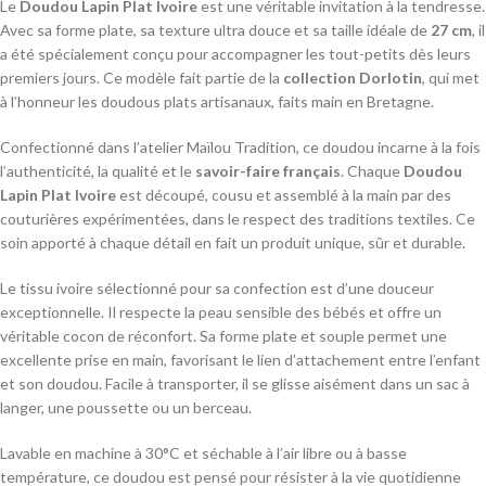
Le
Doudou Lapin Plat Ivoire
est une véritable invitation à la tendresse.
Avec sa forme plate, sa texture ultra douce et sa taille idéale de
27 cm
, il
a été spécialement conçu pour accompagner les tout-petits dès leurs
premiers jours. Ce modèle fait partie de la
collection Dorlotin
, qui met
à l’honneur les doudous plats artisanaux, faits main en Bretagne.
Confectionné dans l’atelier Maïlou Tradition, ce doudou incarne à la fois
l’authenticité, la qualité et le
savoir-faire français
. Chaque
Doudou
Lapin Plat Ivoire
est découpé, cousu et assemblé à la main par des
couturières expérimentées, dans le respect des traditions textiles. Ce
soin apporté à chaque détail en fait un produit unique, sûr et durable.
Le tissu ivoire sélectionné pour sa confection est d’une douceur
exceptionnelle. Il respecte la peau sensible des bébés et offre un
véritable cocon de réconfort. Sa forme plate et souple permet une
excellente prise en main, favorisant le lien d’attachement entre l’enfant
et son doudou. Facile à transporter, il se glisse aisément dans un sac à
langer, une poussette ou un berceau.
Lavable en machine à 30°C et séchable à l’air libre ou à basse
température, ce doudou est pensé pour résister à la vie quotidienne