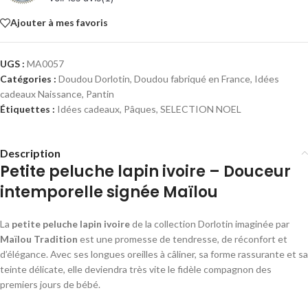
Ajouter à mes favoris
UGS :
MA0057
Catégories :
Doudou Dorlotin
,
Doudou fabriqué en France
,
Idées
cadeaux Naissance
,
Pantin
Étiquettes :
Idées cadeaux
,
Pâques
,
SELECTION NOEL
Description
Petite peluche lapin ivoire – Douceur
intemporelle signée Maïlou
La
petite peluche lapin ivoire
de la collection Dorlotin imaginée par
Maïlou Tradition
est une promesse de tendresse, de réconfort et
d’élégance. Avec ses longues oreilles à câliner, sa forme rassurante et sa
teinte délicate, elle deviendra très vite le fidèle compagnon des
premiers jours de bébé.