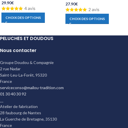
29.90
€
27.90
€
4 avis
2 avis
CHOIX DES OPTIONS
CHOIX DES OPTIONS
PELUCHES ET DOUDOUS
Nous contacter
Groupe Doudou & Compagnie
2 rue Nadar
Saint-Leu-La-Forêt
,
95320
France
serviceconso@mailou-tradition.com
01 30 40 30 92
__
Atelier de fabrication
28 faubourg de Nantes
La Guerche de Bretagne
,
35130
France