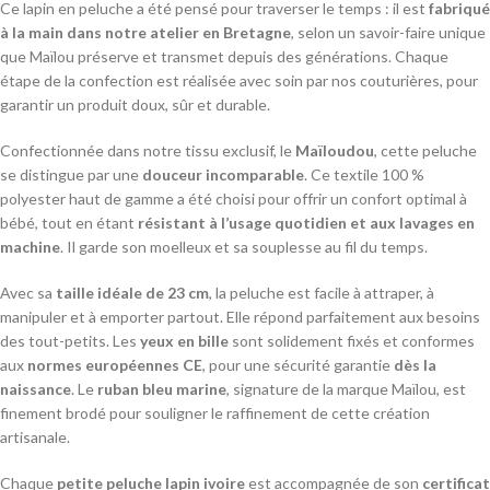
Ce lapin en peluche a été pensé pour traverser le temps : il est
fabriqué
à la main dans notre atelier en Bretagne
, selon un savoir-faire unique
que Maïlou préserve et transmet depuis des générations. Chaque
étape de la confection est réalisée avec soin par nos couturières, pour
garantir un produit doux, sûr et durable.
Confectionnée dans notre tissu exclusif, le
Maïloudou
, cette peluche
se distingue par une
douceur incomparable
. Ce textile 100 %
polyester haut de gamme a été choisi pour offrir un confort optimal à
bébé, tout en étant
résistant à l’usage quotidien et aux lavages en
machine
. Il garde son moelleux et sa souplesse au fil du temps.
Avec sa
taille idéale de 23 cm
, la peluche est facile à attraper, à
manipuler et à emporter partout. Elle répond parfaitement aux besoins
des tout-petits. Les
yeux en bille
sont solidement fixés et conformes
aux
normes européennes CE
, pour une sécurité garantie
dès la
naissance
. Le
ruban bleu marine
, signature de la marque Maïlou, est
finement brodé pour souligner le raffinement de cette création
artisanale.
Chaque
petite peluche lapin ivoire
est accompagnée de son
certificat