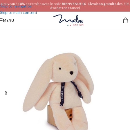
Nouveau ?
10%
de remise avec le code
BIENVENUE10
-
Livraison gratuite
dès 70€
Skip to navigation
d'achat (en France)
Skip to main content
MENU