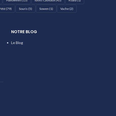
Halloween
(15)
Idées Cadeaux
(45)
Koala
(1)
'été
(79)
Souris
(5)
Sowen
(1)
Vache
(2)
NOTRE BLOG
Le Blog