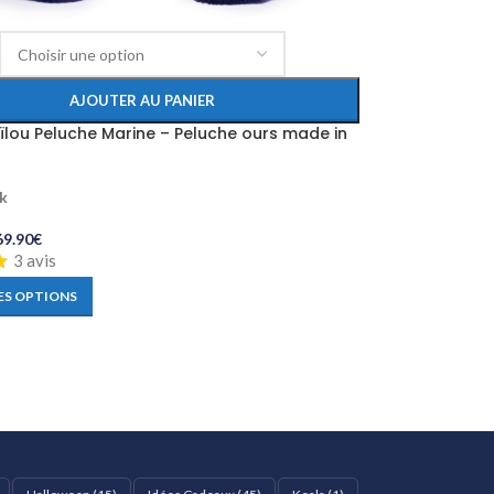
AJOUTER AU PANIER
ïlou Peluche Marine – Peluche ours made in
ck
69.90
€
3 avis
ES OPTIONS