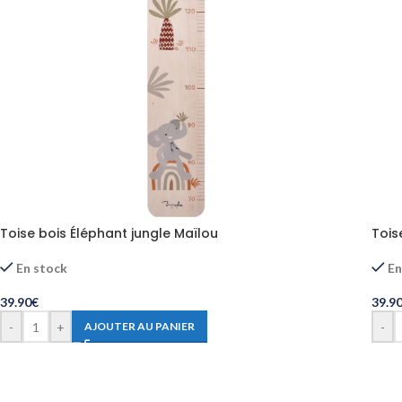
Toise bois Éléphant jungle Maïlou
Tois
En stock
En
39.90
€
39.9
-
+
-
AJOUTER AU PANIER