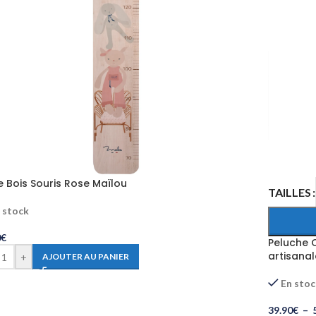
e Bois Souris Rose Maïlou
TAILLES
 stock
0
€
Peluche C
artisanal
+
AJOUTER AU PANIER
En sto
39.90
€
–