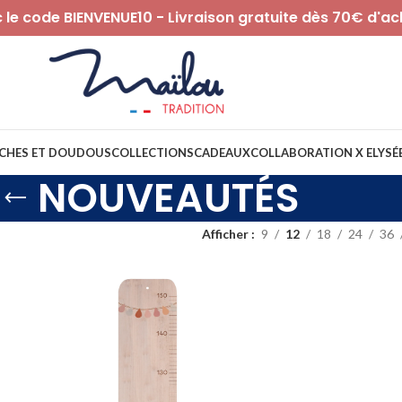
le code BIENVENUE10 - Livraison gratuite dès 70€ d'ac
CHES ET DOUDOUS
COLLECTIONS
CADEAUX
COLLABORATION X ELYSÉ
NOUVEAUTÉS
Afficher
9
12
18
24
36