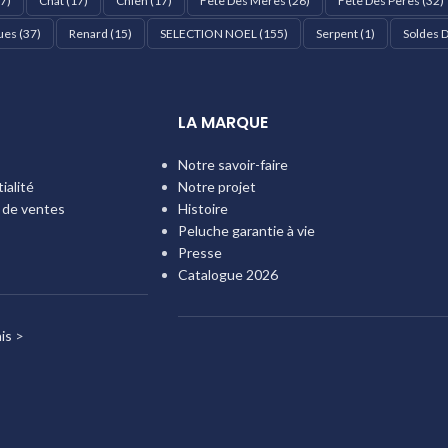
7)
Chat
(17)
Chien
(17)
Fête Des Mères
(26)
Fête Des Pères
(32)
ues
(37)
Renard
(15)
SELECTION NOEL
(155)
Serpent
(1)
Soldes D
LA MARQUE
Notre savoir-faire
ialité
Notre projet
 de ventes
Histoire
Peluche garantie à vie
Presse
Catalogue 2026
is
>