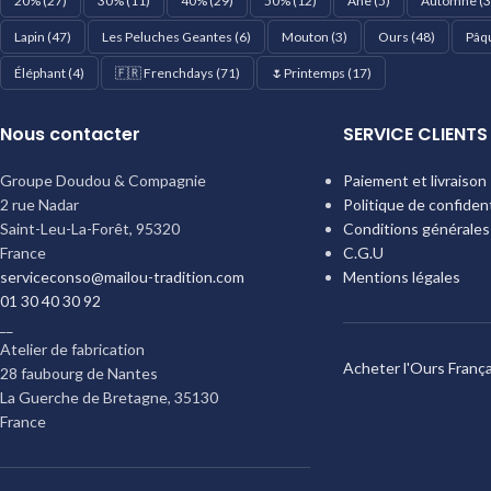
20%
(27)
30%
(11)
40%
(29)
50%
(12)
Ane
(5)
Automne
(3
Lapin
(47)
Les Peluches Geantes
(6)
Mouton
(3)
Ours
(48)
Pâq
Éléphant
(4)
🇫🇷 Frenchdays
(71)
🌷Printemps
(17)
Nous contacter
SERVICE CLIENTS
Groupe Doudou & Compagnie
Paiement et livraison
2 rue Nadar
Politique de confident
Saint-Leu-La-Forêt
,
95320
Conditions générales
France
C.G.U
serviceconso@mailou-tradition.com
Mentions légales
01 30 40 30 92
__
Atelier de fabrication
Acheter l'Ours França
28 faubourg de Nantes
La Guerche de Bretagne
,
35130
France