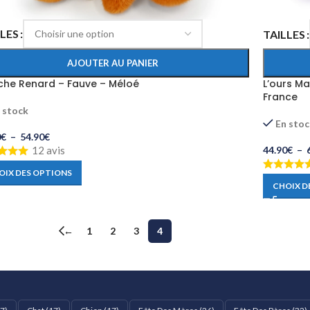
LLES
TAILLES
AJOUTER AU PANIER
che Renard – Fauve – Méloé
L’ours Ma
France
 stock
En sto
0
€
–
54.90
€
12 avis
44.90
€
–
OIX DES OPTIONS
CHOIX D
←
1
2
3
4