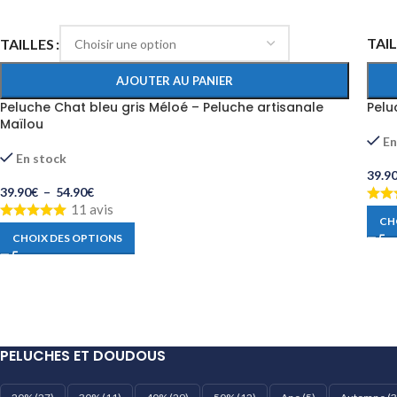
TAI
TAILLES
AJOUTER AU PANIER
Pelu
Peluche Chat bleu gris Méloé – Peluche artisanale
Maïlou
En
En stock
39.9
39.90
€
–
54.90
€
11 avis
CH
CHOIX DES OPTIONS
PELUCHES ET DOUDOUS