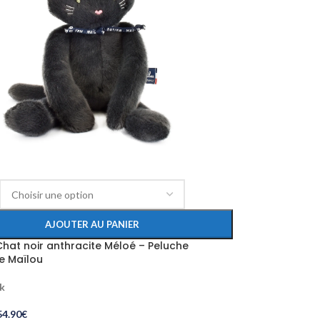
AJOUTER AU PANIER
hat noir anthracite Méloé – Peluche
e Maïlou
ck
54.90
€