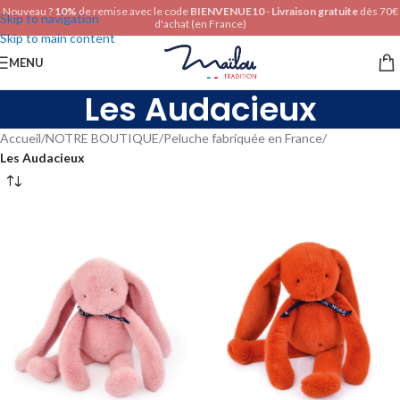
Nouveau ?
10%
de remise avec le code
BIENVENUE10
-
Livraison gratuite
dès 70€
Skip to navigation
d'achat (en France)
Skip to main content
MENU
Les Audacieux
Accueil
/
NOTRE BOUTIQUE
/
Peluche fabriquée en France
/
Les Audacieux