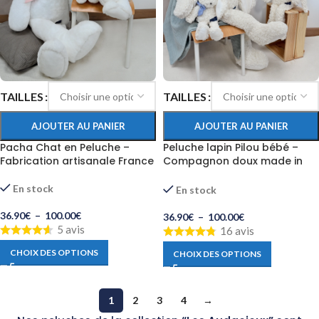
TAILLES
TAILLES
AJOUTER AU PANIER
AJOUTER AU PANIER
Pacha Chat en Peluche –
Peluche lapin Pilou bébé –
Fabrication artisanale France
Compagnon doux made in
France
En stock
En stock
36.90
€
–
100.00
€
36.90
€
–
100.00
€
5 avis
16 avis
CHOIX DES OPTIONS
CHOIX DES OPTIONS
1
2
3
4
→