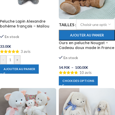
Peluche Lapin Alexandre
TAILLES
bohème français – Maïlou
cousu main
AJOUTER AU PANIER
En stock
Ours en peluche Nougat –
33.00
€
Cadeau doux made in France
3 avis
En stock
-
+
54.90
€
–
100.00
€
AJOUTER AU PANIER
10 avis
CHOIX DES OPTIONS