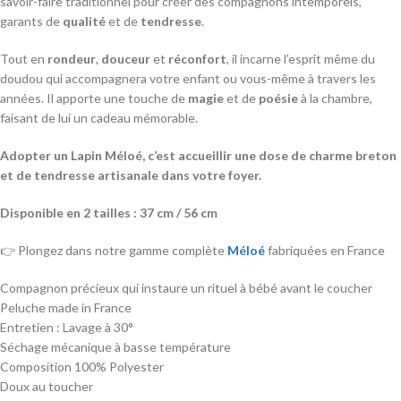
savoir-faire traditionnel pour créer des compagnons intemporels,
garants de
qualité
et de
tendresse
.
Tout en
rondeur
,
douceur
et
réconfort
, il incarne l’esprit même du
doudou qui accompagnera votre enfant ou vous-même à travers les
années. Il apporte une touche de
magie
et de
poésie
à la chambre,
faisant de lui un cadeau mémorable.
Adopter un Lapin Méloé, c’est accueillir une dose de charme breton
et de tendresse artisanale dans votre foyer.
Disponible en 2 tailles : 37 cm / 56 cm
👉 Plongez dans notre gamme complète
Méloé
fabriquées en France
Compagnon précieux qui instaure un rituel à bébé avant le coucher
Peluche made in France
Entretien : Lavage à 30°
Séchage mécanique à basse température
Composition 100% Polyester
Doux au toucher