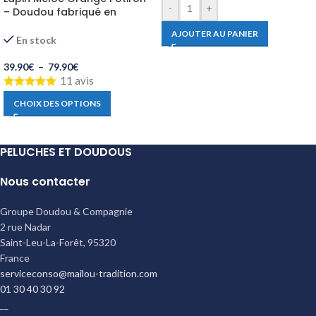
-
+
– Doudou fabriqué en
Bretagne
AJOUTER AU PANIER
En stock
39.90
€
–
79.90
€
11 avis
CHOIX DES OPTIONS
PELUCHES ET DOUDOUS
Nous contacter
Groupe Doudou & Compagnie
2 rue Nadar
Saint-Leu-La-Forêt
,
95320
France
serviceconso@mailou-tradition.com
01 30 40 30 92
__