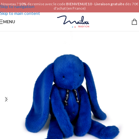
Nouveau ?
10%
de remise avec le code
BIENVENUE10
-
Livraison gratuite
dès 70€
Skip to navigation
d'achat (en France)
Skip to main content
MENU