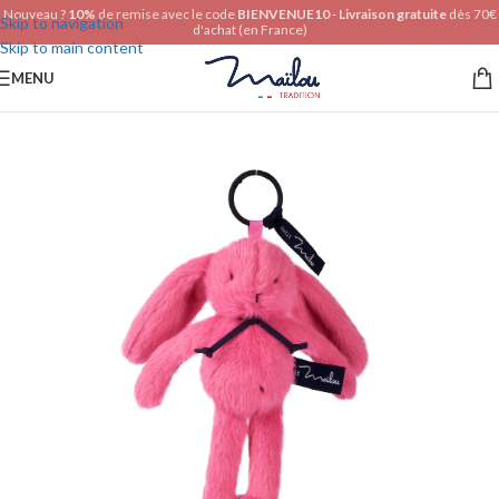
Nouveau ?
10%
de remise avec le code
BIENVENUE10
-
Livraison gratuite
dès 70€
Skip to navigation
d'achat (en France)
Skip to main content
MENU