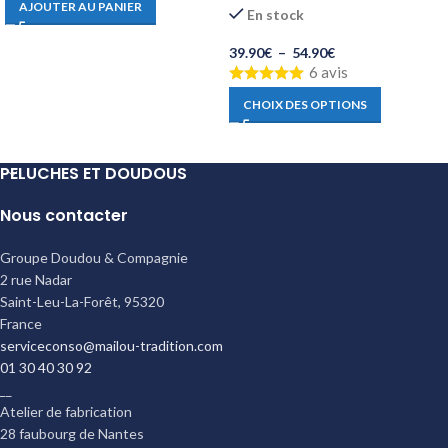
AJOUTER AU PANIER
En stock
39.90
€
–
54.90
€
6 avis
CHOIX DES OPTIONS
PELUCHES ET DOUDOUS
Nous contacter
Groupe Doudou & Compagnie
2 rue Nadar
Saint-Leu-La-Forêt
,
95320
France
serviceconso@mailou-tradition.com
01 30 40 30 92
__
Atelier de fabrication
28 faubourg de Nantes