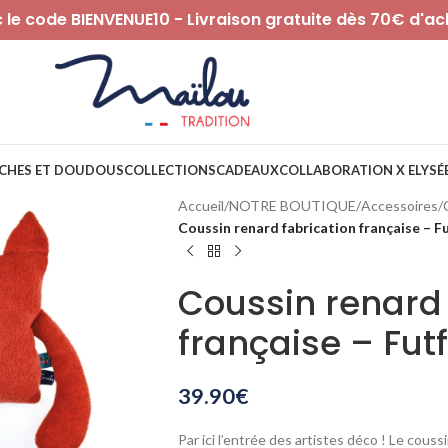
le code BIENVENUE10 - Livraison gratuite dès 70€ d'ac
CHES ET DOUDOUS
COLLECTIONS
CADEAUX
COLLABORATION X ELYSÉ
Accueil
/
NOTRE BOUTIQUE
/
Accessoires
/
Coussin renard fabrication française – F
Coussin renard 
française – Fut
39.90
€
Par ici l’entrée des artistes déco ! Le couss