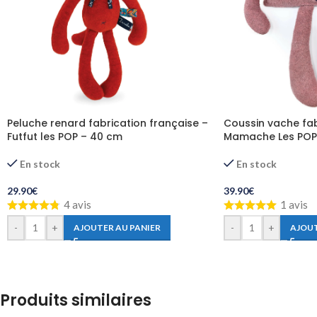
Peluche renard fabrication française –
Coussin vache fab
Futfut les POP – 40 cm
Mamache Les POP
En stock
En stock
29.90
€
39.90
€
4 avis
1 avis
-
+
-
+
AJOUTER AU PANIER
AJOUT
Produits similaires