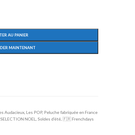
TER AU PANIER
DER MAINTENANT
es Audacieux
,
Les POP
,
Peluche fabriquée en France
SELECTION NOEL
,
Soldes d'été
,
🇫🇷 Frenchdays