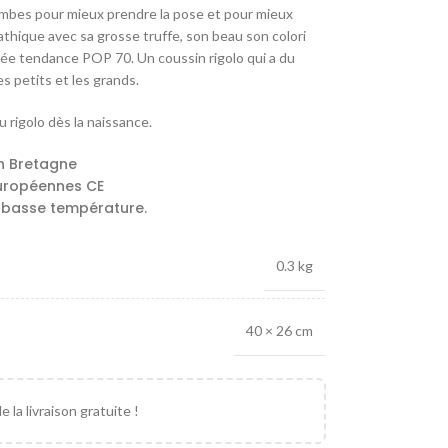
ambes pour mieux prendre la pose et pour mieux
athique avec sa grosse truffe, son beau son colori
ée tendance POP 70. Un coussin rigolo qui a du
s petits et les grands.
 rigolo dès la naissance.
n Bretagne
uropéennes CE
 basse température.
0.3 kg
40 × 26 cm
 la livraison gratuite !