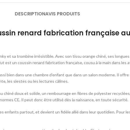
DESCRIPTION
AVIS PRODUITS
ssin renard fabrication française au 
nky et sa trombine irrésistible. Avec son tissu orange chiné, ses longue
tfut est un coussin renard fabrication française, cousu à la main dans les 
ssi bien dans une chambre d’enfant que dans un salon moderne. Il offre u
te, les siestes ou les lectures câlines.
u chiné doux et solide, un rembourrage en fibres de polyester recyclées, 
ormes CE. Il peut donc être utilisé dès la naissance, en toute sécurité.
les enfants partout, et devient un fidèle allié dans leur quotidien. Pour l