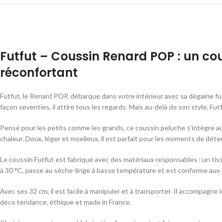
Futfut – Coussin Renard POP : un cou
réconfortant
Futfut, le Renard POP, débarque dans votre intérieur avec sa dégaine fu
façon seventies, il attire tous les regards. Mais au-delà de son style, Fu
Pensé pour les petits comme les grands, ce coussin peluche s’intègre au
chaleur. Doux, léger et moelleux, il est parfait pour les moments de déten
Le coussin Futfut est fabriqué avec des matériaux responsables : un tiss
à 30 °C, passe au sèche-linge à basse température et est conforme aux n
Avec ses 32 cm, il est facile à manipuler et à transporter. Il accompagne 
déco tendance, éthique et made in France.