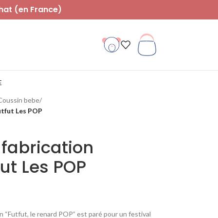
hat (en France)
E
Coussin bebe
/
utfut Les POP
fabrication
fut Les POP
in “Futfut, le renard POP” est paré pour un festival