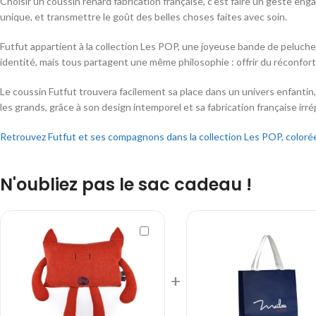
Choisir un coussin renard fabrication française, c’est faire un geste eng
unique, et transmettre le goût des belles choses faites avec soin.
Futfut appartient à la collection Les POP, une joyeuse bande de peluche
identité, mais tous partagent une même philosophie : offrir du réconfor
Le coussin Futfut trouvera facilement sa place dans un univers enfantin,
les grands, grâce à son design intemporel et sa fabrication française irr
Retrouvez Futfut et ses compagnons dans la collection Les POP, colorée
N'oubliez pas le sac cadeau !
+