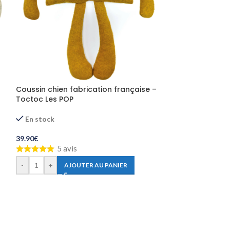
Coussin chien fabrication française –
Coussin souris 
Toctoc Les POP
Les POP Grigrin
En stock
En stock
39.90
€
39.90
€
5 avis
1 av
-
+
-
+
AJOUTER AU PANIER
AJ