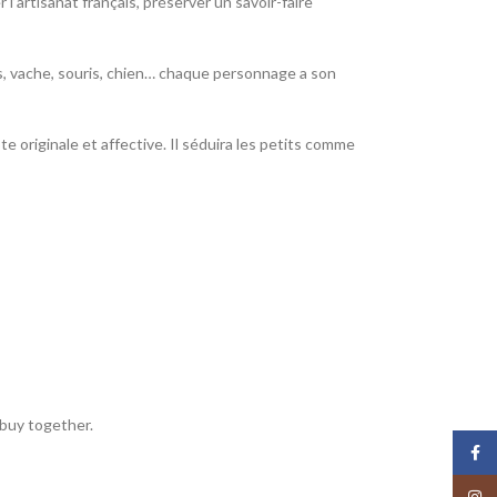
l’artisanat français, préserver un savoir-faire
rs, vache, souris, chien… chaque personnage a son
 originale et affective. Il séduira les petits comme
buy together.
Face
Insta