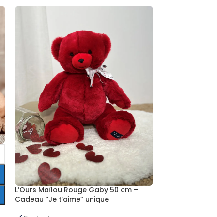
Ours peluche r
Maïlou artisana
En stock
L’Ours Maïlou Rouge Gaby 50 cm –
89.90
€
Cadeau “Je t’aime” unique
8 av