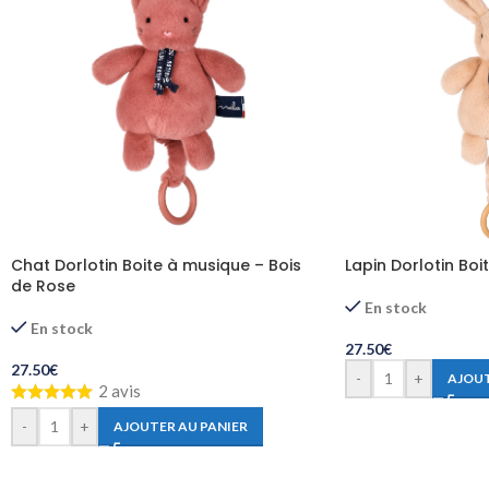
Chat Dorlotin Boite à musique – Bois
Lapin Dorlotin Boi
de Rose
En stock
En stock
27.50
€
27.50
€
-
+
AJOUT
2 avis
-
+
AJOUTER AU PANIER