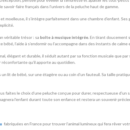
’exception, pensée pour éveiller la tendresse et apaiser les tout-petits
e savoir-faire français dans l’univers de la peluche haut de gamme.
 et moelleuse, il s’intègre parfaitement dans une chambre d’enfant. Ses 
plicité.
n véritable trésor : sa
boîte à musique intégrée
. En tirant doucement su
e bébé, l’aide à s’endormir ou l’accompagne dans des instants de calme 
inal, élégant et durable, il séduit autant par sa fonction musicale que pa
r réconfortante qu’il apporte au quotidien.
s un lit de bébé, sur une étagère ou au coin d’un fauteuil. Sa taille prat
ous faites le choix d’une peluche conçue pour durer, respectueuse d’un s
agnera l’enfant durant toute son enfance et restera un souvenir précie
ou
fabriquées en France pour trouver l’animal lumineux qui fera rêver vot