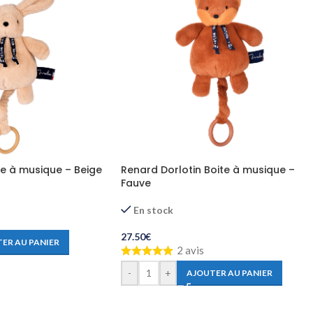
te à musique – Beige
Renard Dorlotin Boite à musique –
Fauve
En stock
27.50
€
ER AU PANIER
2 avis
-
+
AJOUTER AU PANIER