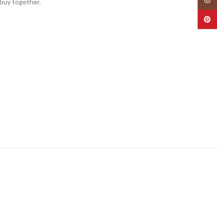
buy together.
Pinte