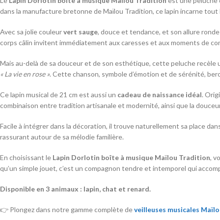
Le
Lapin Dorlotin boîte à musique Maïlou Tradition
est une peluche d
dans la manufacture bretonne de Maïlou Tradition, ce lapin incarne tout l
Avec sa jolie couleur
vert sauge
, douce et tendance, et son allure ronde
corps câlin invitent immédiatement aux caresses et aux moments de com
Mais au-delà de sa douceur et de son esthétique, cette peluche recèle u
« La vie en rose »
. Cette chanson, symbole d’émotion et de sérénité, berc
Ce lapin musical de 21 cm est aussi un
cadeau de naissance idéal
. Orig
combinaison entre tradition artisanale et modernité, ainsi que la douceu
Facile à intégrer dans la décoration, il trouve naturellement sa place dan
rassurant autour de sa mélodie familière.
En choisissant le
Lapin Dorlotin boîte à musique Maïlou Tradition
, v
qu’un simple jouet, c’est un compagnon tendre et intemporel qui accomp
Disponible en 3 animaux : lapin, chat et renard.
👉 Plongez dans notre gamme complète de
veilleuses musicales Maïl