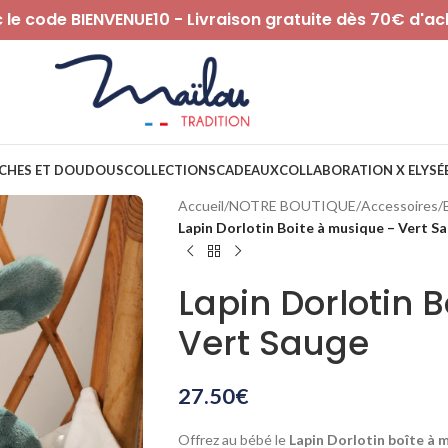
le code BIENVENUE10 - Livraison gratuite dès 70€ d'ac
CHES ET DOUDOUS
COLLECTIONS
CADEAUX
COLLABORATION X ELYSÉ
Accueil
/
NOTRE BOUTIQUE
/
Accessoires
/
Lapin Dorlotin Boite à musique – Vert S
Lapin Dorlotin 
Vert Sauge
27.50
€
Offrez au bébé le
Lapin Dorlotin boîte à 