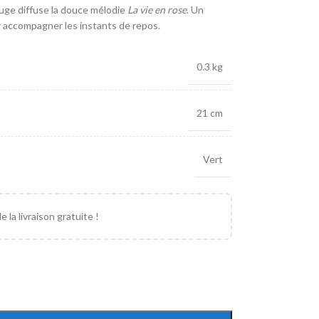
auge diffuse la douce mélodie
La vie en rose
. Un
 accompagner les instants de repos.
0.3 kg
21 cm
Vert
 la livraison gratuite !