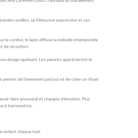
 dès leurs premiers jours. Fabriqué artisanalement
grandes oreilles, sa frimousse expressive et son
r le cordon, le lapin diffuse la mélodie intemporelle
et de réconfort.
r son design apaisant. Les parents apprécieront la
ique permet de l’emmener partout et de créer un rituel
avoir-faire ancestral et chargée d’émotion. Plus
ux à transmettre.
re enfant chaque nuit.