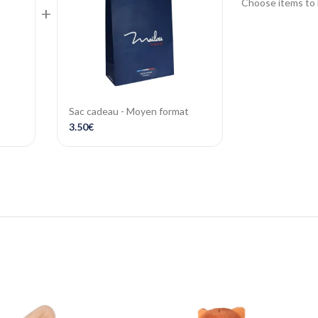
Choose items to 
+
Sac cadeau - Moyen format
3.50
€