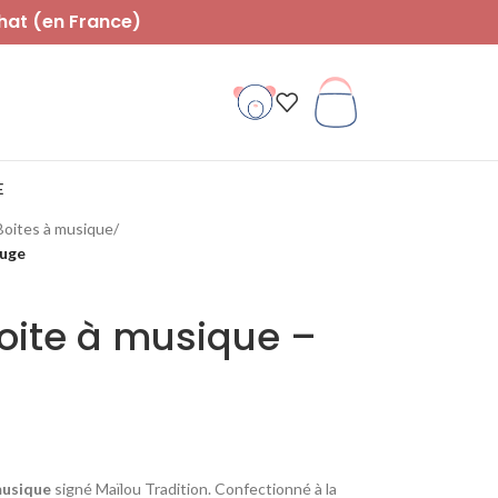
hat (en France)
E
Boites à musique
/
auge
Boite à musique –
musique
signé Maïlou Tradition. Confectionné à la