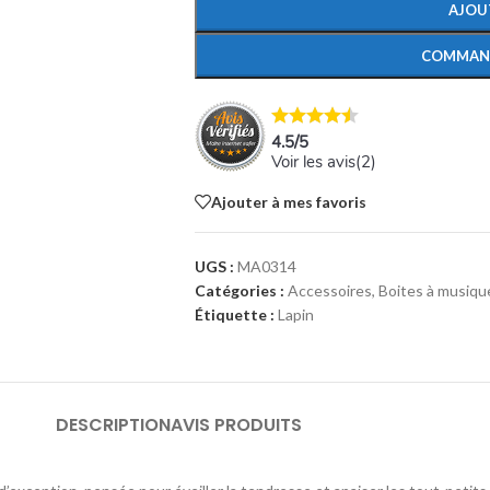
AJOU
COMMAN
4.5
/
5
Voir les avis(
2
)
Ajouter à mes favoris
UGS :
MA0314
Catégories :
Accessoires
,
Boites à musiqu
Étiquette :
Lapin
DESCRIPTION
AVIS PRODUITS