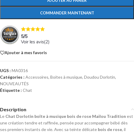
AJOUTER AU PANIER
COMMANDER MAINTENANT
5
/
5
Voir les avis(
2
)
Ajouter à mes favoris
UGS :
MA0316
Catégories :
Accessoires
,
Boites à musique
,
Doudou Dorlotin
,
NOUVEAUTÉS
Étiquette :
Chat
Description
Le
Chat Dorlotin boîte à musique bois de rose Maïlou Tradition
est
une création tendre et raffinée, pensée pour accompagner bébé dès
ses premiers instants de vie. Avec sa teinte délicate
bois de rose
, il