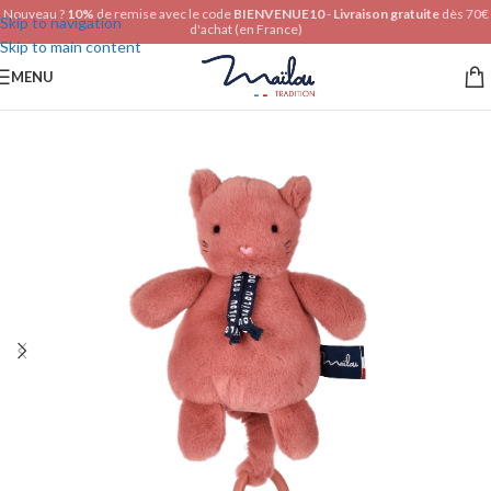
Nouveau ?
10%
de remise avec le code
BIENVENUE10
-
Livraison gratuite
dès 70€
Skip to navigation
d'achat (en France)
Skip to main content
MENU