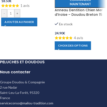
18.50
€
MAINTENANT
1 avis
Anneau Dentition Chien Mer
-
+
d’Iroise – Doudou Breton 15
cm
AJOUTER AU PANIER
En stock
24.90
€
4 avis
CHOIX DES OPTIONS
PELUCHES ET DOUDOUS
Nous contacter
Groupe Doudou & Compagnie
2 rue Nadar
Saint-Leu-La-Forêt
,
95320
France
serviceconso@mailou-tradition.com