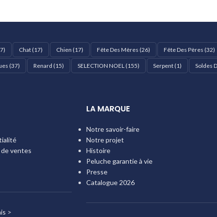
7)
Chat
(17)
Chien
(17)
Fête Des Mères
(26)
Fête Des Pères
(32)
ues
(37)
Renard
(15)
SELECTION NOEL
(155)
Serpent
(1)
Soldes D
LA MARQUE
Notre savoir-faire
ialité
Notre projet
 de ventes
Histoire
Peluche garantie à vie
Presse
Catalogue 2026
is
>