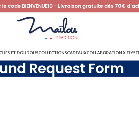
le code BIENVENUE10 - Livraison gratuite dès 70€ d'ac
CHES ET DOUDOUS
COLLECTIONS
CADEAUX
COLLABORATION X ELYSÉ
fund Request Form