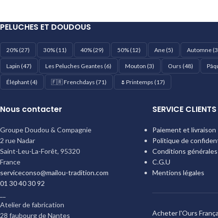
PELUCHES ET DOUDOUS
20%
(27)
30%
(11)
40%
(29)
50%
(12)
Ane
(5)
Automne
(3
Lapin
(47)
Les Peluches Geantes
(6)
Mouton
(3)
Ours
(48)
Pâq
Éléphant
(4)
🇫🇷 Frenchdays
(71)
🌷Printemps
(17)
Nous contacter
SERVICE CLIENTS
Groupe Doudou & Compagnie
Paiement et livraison
2 rue Nadar
Politique de confident
Saint-Leu-La-Forêt
,
95320
Conditions générales
France
C.G.U
serviceconso@mailou-tradition.com
Mentions légales
01 30 40 30 92
__
Atelier de fabrication
Acheter l'Ours França
28 faubourg de Nantes