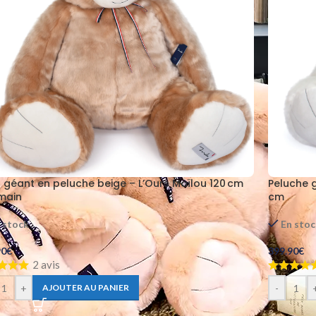
 géant en peluche beige – L’Ours Maïlou 120 cm
Peluche g
 main
cm
 stock
En sto
90
€
399.90
€
2 avis
+
-
AJOUTER AU PANIER