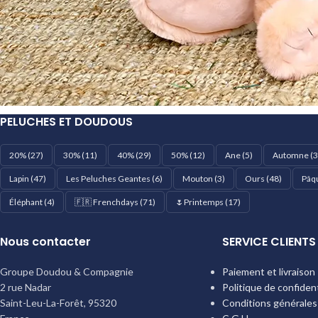
PELUCHES ET DOUDOUS
20%
(27)
30%
(11)
40%
(29)
50%
(12)
Ane
(5)
Automne
(3
Lapin
(47)
Les Peluches Geantes
(6)
Mouton
(3)
Ours
(48)
Pâq
Éléphant
(4)
🇫🇷 Frenchdays
(71)
🌷Printemps
(17)
Nous contacter
SERVICE CLIENTS
Groupe Doudou & Compagnie
Paiement et livraison
2 rue Nadar
Politique de confident
Saint-Leu-La-Forêt
,
95320
Conditions générales