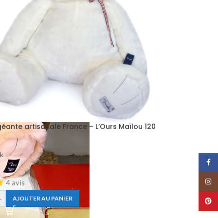
éante artisanale France – L’Ours Maïlou 120
ck
Face
Insta
4 avis
+
AJOUTER AU PANIER
Pinte