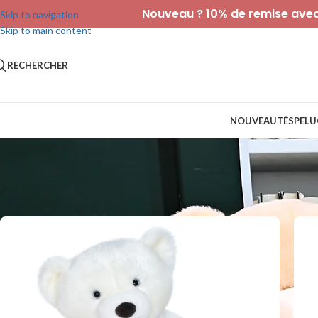
Nouveau ? 10% de remise avec 
Skip to navigation
Skip to main content
RECHERCHER
NOUVEAUTÉS
PELU
Accueil
/
NOTRE BOUTIQUE
/
L'Ours Maïlou
/
Page 3