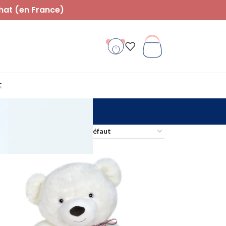
hat (en France)
E
Tout