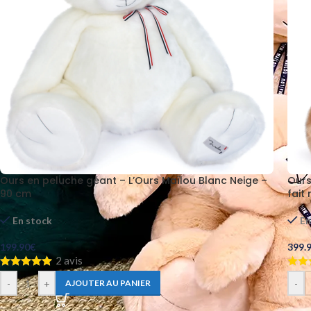
Ours en peluche géant – L’Ours Maïlou Blanc Neige –
Ours
90 cm
fait
En stock
En
199.90
€
399.
2 avis
-
+
-
AJOUTER AU PANIER