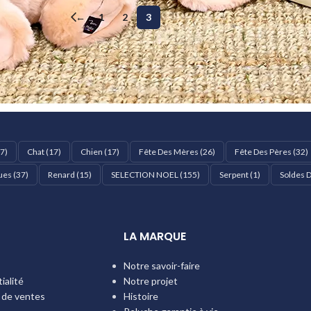
←
1
2
3
7)
Chat
(17)
Chien
(17)
Fête Des Mères
(26)
Fête Des Pères
(32)
ues
(37)
Renard
(15)
SELECTION NOEL
(155)
Serpent
(1)
Soldes D
LA MARQUE
Notre savoir-faire
ialité
Notre projet
 de ventes
Histoire