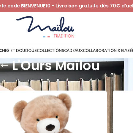
le code BIENVENUE10 - Livraison gratuite dès 70€ d'ac
CHES ET DOUDOUS
COLLECTIONS
CADEAUX
COLLABORATION X ELYSÉ
L'Ours Maïlou
Afficher
9
12
18
24
36