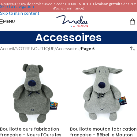
Nouveau ?
10%
de remise avec le code
BIENVENUE10
-
Livraison gratuite
dès 70€
Skip to navigation
d'achat (en France)
Skip to main content
MENU
Accessoires
Accueil
/
NOTRE BOUTIQUE
/
Accessoires
/
Page 5
Bouillotte mouton fabrication
Bouillotte ours fabrication
française – Bêbel le Mouton
française – Nours l’Ours les