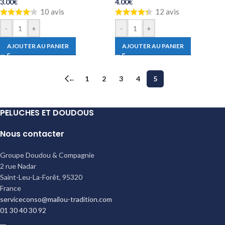
3.00
€
4.00
€
10 avis
12 avis
-
+
-
+
AJOUTER AU PANIER
AJOUTER AU PANIER
←
1
2
3
4
5
PELUCHES ET DOUDOUS
Nous contacter
Groupe Doudou & Compagnie
2 rue Nadar
Saint-Leu-La-Forêt
,
95320
France
serviceconso@mailou-tradition.com
01 30 40 30 92
__