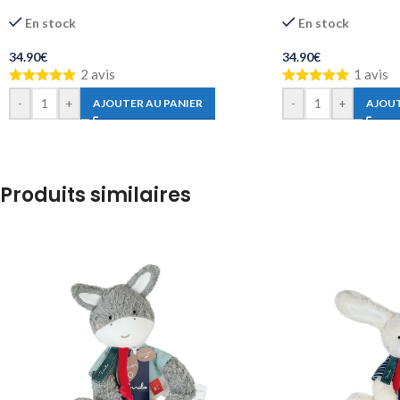
En stock
En stock
34.90
€
34.90
€
2 avis
1 avis
-
+
-
+
AJOUTER AU PANIER
AJOUT
Produits similaires