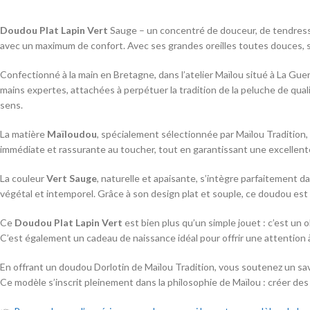
Doudou Plat Lapin Vert
Sauge – un concentré de douceur, de tendresse
avec un maximum de confort. Avec ses grandes oreilles toutes douces, sa
Confectionné à la main en Bretagne, dans l’atelier Maïlou situé à La Gu
mains expertes, attachées à perpétuer la tradition de la peluche de quali
sens.
La matière
Maïloudou
, spécialement sélectionnée par Maïlou Tradition,
immédiate et rassurante au toucher, tout en garantissant une excellen
La couleur
Vert Sauge
, naturelle et apaisante, s’intègre parfaitement da
végétal et intemporel. Grâce à son design plat et souple, ce doudou est 
Ce
Doudou Plat Lapin Vert
est bien plus qu’un simple jouet : c’est un 
C’est également un cadeau de naissance idéal pour offrir une attention à
En offrant un doudou Dorlotin de Maïlou Tradition, vous soutenez un sav
Ce modèle s’inscrit pleinement dans la philosophie de Maïlou : créer des