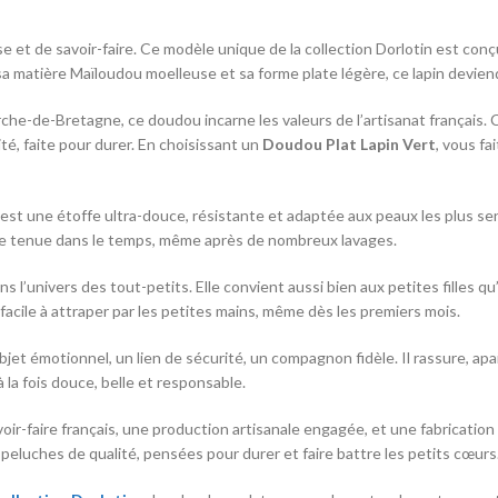
 et de savoir-faire. Ce modèle unique de la collection Dorlotin est co
 matière Maïloudou moelleuse et sa forme plate légère, ce lapin deviendr
erche-de-Bretagne, ce doudou incarne les valeurs de l’artisanat françai
té, faite pour durer. En choisissant un
Doudou Plat Lapin Vert
, vous fa
 est une étoffe ultra-douce, résistante et adaptée aux peaux les plus se
te tenue dans le temps, même après de nombreux lavages.
ns l’univers des tout-petits. Elle convient aussi bien aux petites filles 
facile à attraper par les petites mains, même dès les premiers mois.
objet émotionnel, un lien de sécurité, un compagnon fidèle. Il rassure, apa
 la fois douce, belle et responsable.
oir-faire français, une production artisanale engagée, et une fabricatio
 peluches de qualité, pensées pour durer et faire battre les petits cœurs