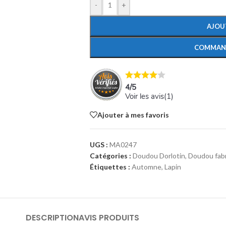
-
+
AJOU
COMMAN
4
/
5
Voir les avis(
1
)
Ajouter à mes favoris
UGS :
MA0247
Catégories :
Doudou Dorlotin
,
Doudou fabr
Étiquettes :
Automne
,
Lapin
DESCRIPTION
AVIS PRODUITS