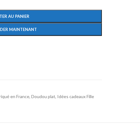
TER AU PANIER
DER MAINTENANT
iqué en France
,
Doudou plat
,
Idées cadeaux Fille