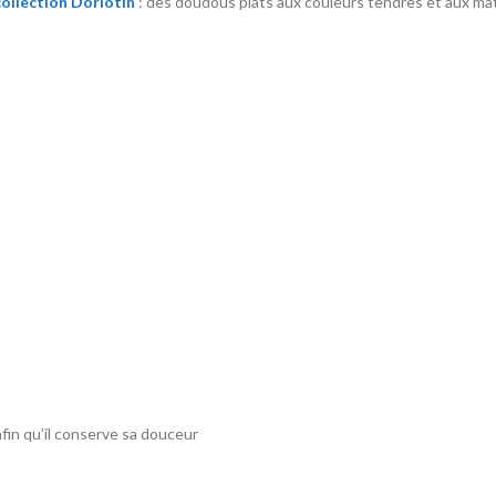
collection Dorlotin
: des doudous plats aux couleurs tendres et aux mat
afin qu’il conserve sa douceur