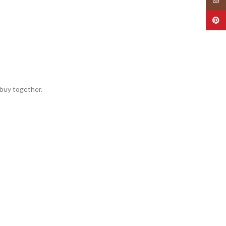
Pinte
buy together.