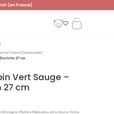
hat (en France)
E
qué en France
/
Doudou plat
/
Dorlotin 27 cm
pin Vert Sauge –
n 27 cm
 en Bretagne. Matière Maïloudou ultra-douce, forme