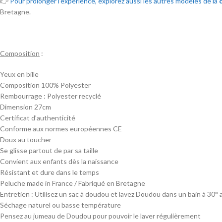
👉
Pour prolonger l’expérience, explorez aussi les autres modèles de la
Bretagne.
Composition
:
Yeux en bille
Composition 100% Polyester
Rembourrage : Polyester recyclé
Dimension 27cm
Certificat d’authenticité
Conforme aux normes européennes CE
Doux au toucher
Se glisse partout de par sa taille
Convient aux enfants dès la naissance
Résistant et dure dans le temps
Peluche made in France / Fabriqué en Bretagne
Entretien : Utilisez un sac à doudou et lavez Doudou dans un bain à 30° 
Séchage naturel ou basse température
Pensez au jumeau de Doudou pour pouvoir le laver régulièrement