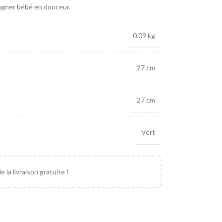
pagner bébé en douceur.
0.09 kg
27 cm
27 cm
Vert
 la livraison gratuite !