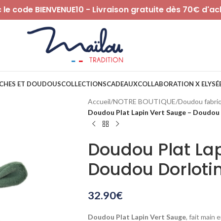
le code BIENVENUE10 - Livraison gratuite dès 70€ d'ac
CHES ET DOUDOUS
COLLECTIONS
CADEAUX
COLLABORATION X ELYSÉ
Accueil
/
NOTRE BOUTIQUE
/
Doudou fabri
Doudou Plat Lapin Vert Sauge – Doudou 
Doudou Plat La
Doudou Dorloti
32.90
€
Doudou Plat Lapin Vert Sauge
, fait main