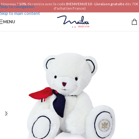
Nouveau ?
10%
de remise avec le code
BIENVENUE10
-
Livraison gratuite
dès 70€
Skip to navigation
d'achat (en France)
Skip to main content
MENU