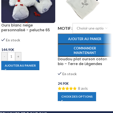
Ours blanc neige
MOTIF
personnalisé – peluche 65
cm faite main
AJOUTER AU PANIER
En stock
COMMANDER
144.90
€
MAINTENANT
-
+
Doudou plat ourson coton
bio – Terre de Légendes
AJOUTER AU PANIER
Maïlou
En stock
24.90
€
8 avis
CHOIX DES OPTIONS