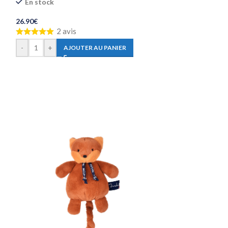
En stock
En stock
26.90
€
26.90
€
2 avis
-
+
AJ
-
+
AJOUTER AU PANIER