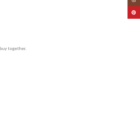
Pinte
buy together.