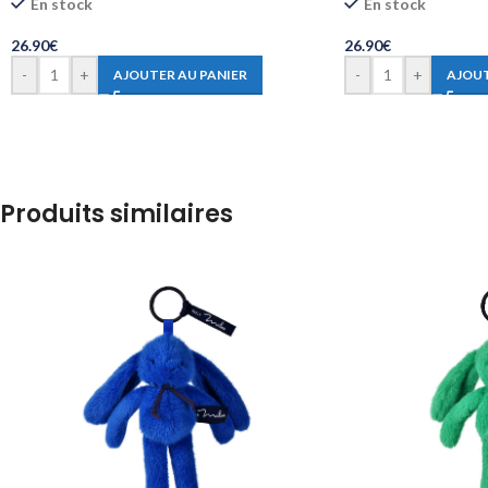
En stock
En stock
26.90
€
26.90
€
-
+
-
+
AJOUTER AU PANIER
AJOUT
Produits similaires