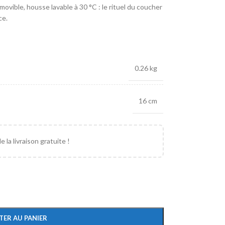
movible, housse lavable à 30 °C : le rituel du coucher
ce.
0.26 kg
16 cm
 la livraison gratuite !
TER AU PANIER