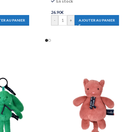
En stock
26.90
€
-
+
ER AU PANIER
AJOUTER AU PANIER