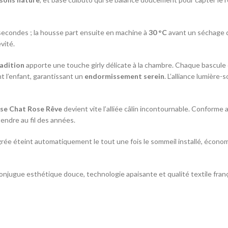
 secondes ; la housse part ensuite en machine à
30 °C
avant un séchage d
vité.
adition
apporte une touche girly délicate à la chambre. Chaque bascule 
t l’enfant, garantissant un
endormissement serein
. L’alliance lumière-
use Chat Rose Rêve
devient vite l’alliée câlin incontournable. Conform
endre au fil des années.
rée éteint automatiquement le tout une fois le sommeil installé, économis
onjugue esthétique douce, technologie apaisante et qualité textile frança