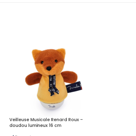
Veilleuse Musicale Renard Roux –
Doudou Veilleu
doudou lumineux 16 cm
veilleuse music