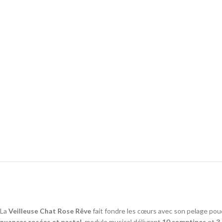
La
Veilleuse Chat Rose Rêve
fait fondre les cœurs avec son pelage pou
nuances rosées et pastel
, module musical délivrant
10 comptines
et
3