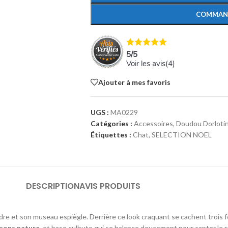
COMMAN
5
/
5
Voir les avis(
4
)
Ajouter à mes favoris
UGS :
MA0229
Catégories :
Accessoires
,
Doudou Dorloti
Étiquettes :
Chat
,
SELECTION NOEL
DESCRIPTION
AVIS PRODUITS
dre et son museau espiègle. Derrière ce look craquant se cachent trois 
 sons nature
, et base culbuto qui se balance doucement pour capter le re