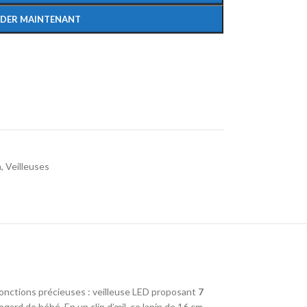
DER MAINTENANT
n
,
Veilleuses
fonctions précieuses : veilleuse LED proposant
7
gard de bébé. En un clin d’œil, ce lapin de 16 cm