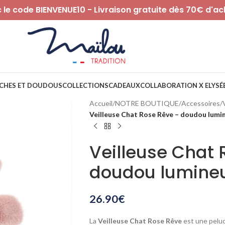
le code BIENVENUE10 - Livraison gratuite dès 70€ d'ac
CHES ET DOUDOUS
COLLECTIONS
CADEAUX
COLLABORATION X ELYSÉ
Accueil
/
NOTRE BOUTIQUE
/
Accessoires
/
Veilleuse Chat Rose Rêve – doudou lumi
Veilleuse Chat 
doudou lumineu
26.90
€
La
Veilleuse Chat Rose Rêve
est une peluc