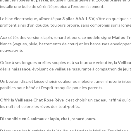
installe une bulle de sérénité propice à l’endormissement.
Le bloc électronique, alimenté par
3 piles AAA 1,5 V
, s’ôte en quelques
profitent ainsi d’un doudou toujours propre, sans compromis sur la longé
Aux côtés des versions lapin, renard et ours, ce modèle signé
Maïlou Tr
blancs (vagues, pluie, battements de cœur) et les berceuses enveloppen
nouveau-né.
Grâce à ses longues oreilles souples et à sa fourrure veloutée, la
Veille
dès la
naissance
, évoluant de veilleuse rassurante à compagnon de jeu t
Un bouton discret laisse choisir couleur ou mélodie ; une minuterie intég
paisibles pour bébé et l’esprit tranquille pour les parents.
Offrir la
Veilleuse Chat Rose Rêve
, c’est choisir un
cadeau raffiné
qui c
les nuits et colore les rêves des tout-petits.
Disponible en 4 animaux : lapin, chat, renard, ours.
Découvrez les bienfaits de la Veilleuse Musicale Maïlou Tradition :