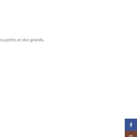
es petits et des grands.
Face
Insta