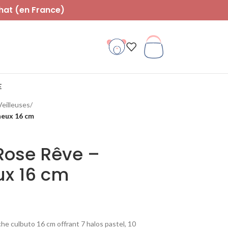
hat (en France)
E
Veilleuses
/
neux 16 cm
Rose Rêve –
x 16 cm
he culbuto 16 cm offrant 7 halos pastel, 10